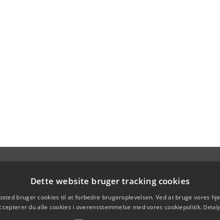
Dette website bruger tracking cookies
sted bruger cookies til at forbedre brugeroplevelsen. Ved at bruge vores 
ccepterer du alle cookies i overensstemmelse med vores cookiepolitik.
Detalj