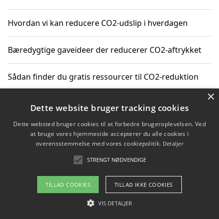
Hvordan vi kan reducere CO2-udslip i hverdagen
Bæredygtige gaveideer der reducerer CO2-aftrykket
Sådan finder du gratis ressourcer til CO2-reduktion
×
Hvordan gadgets til hjemmet kan reducere CO2-udslip
Dette website bruger tracking cookies
Dette websted bruger cookies til at forbedre brugeroplevelsen. Ved
at bruge vores hjemmeside accepterer du alle cookies i
overensstemmelse med vores cookiepolitik.
Detaljer
Copyright 2026 - Pilanto Aps
STRENGT NØDVENDIGE
Om / kontakt
Blog
Betingelser
TILLAD COOKIES
TILLAD IKKE COOKIES
VIS DETALJER