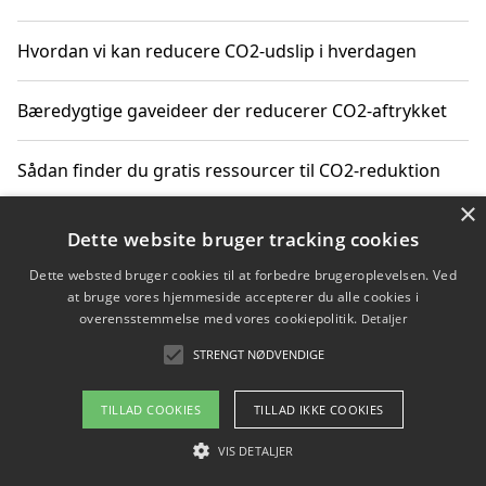
Hvordan vi kan reducere CO2-udslip i hverdagen
Bæredygtige gaveideer der reducerer CO2-aftrykket
Sådan finder du gratis ressourcer til CO2-reduktion
×
Hvordan gadgets til hjemmet kan reducere CO2-udslip
Dette website bruger tracking cookies
Dette websted bruger cookies til at forbedre brugeroplevelsen. Ved
at bruge vores hjemmeside accepterer du alle cookies i
overensstemmelse med vores cookiepolitik.
Detaljer
Copyright 2026 - Pilanto Aps
STRENGT NØDVENDIGE
Om / kontakt
Blog
Betingelser
TILLAD COOKIES
TILLAD IKKE COOKIES
VIS DETALJER