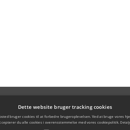
Dette website bruger tracking cookies
sted bruger cookies til at forbedre brugeroplevelsen. Ved at bruge vores 
ccepterer du alle cookies i overensstemmelse med vores cookiepolitik.
Detalj