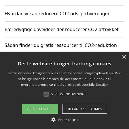
Hvordan vi kan reducere CO2-udslip i hverdagen
Bæredygtige gaveideer der reducerer CO2-aftrykket
Sådan finder du gratis ressourcer til CO2-reduktion
×
Hvordan gadgets til hjemmet kan reducere CO2-udslip
Dette website bruger tracking cookies
Dette websted bruger cookies til at forbedre brugeroplevelsen. Ved
at bruge vores hjemmeside accepterer du alle cookies i
overensstemmelse med vores cookiepolitik.
Detaljer
Copyright 2026 - Pilanto Aps
STRENGT NØDVENDIGE
Om / kontakt
Blog
Betingelser
TILLAD COOKIES
TILLAD IKKE COOKIES
VIS DETALJER