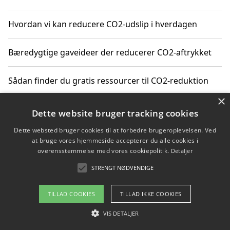
Hvordan vi kan reducere CO2-udslip i hverdagen
Bæredygtige gaveideer der reducerer CO2-aftrykket
Sådan finder du gratis ressourcer til CO2-reduktion
×
Hvordan gadgets til hjemmet kan reducere CO2-udslip
Dette website bruger tracking cookies
Dette websted bruger cookies til at forbedre brugeroplevelsen. Ved
at bruge vores hjemmeside accepterer du alle cookies i
overensstemmelse med vores cookiepolitik.
Detaljer
Copyright 2026 - Pilanto Aps
STRENGT NØDVENDIGE
Om / kontakt
Blog
Betingelser
TILLAD COOKIES
TILLAD IKKE COOKIES
VIS DETALJER