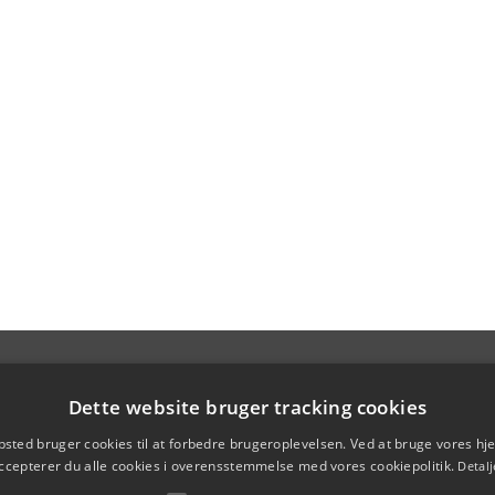
Dette website bruger tracking cookies
sted bruger cookies til at forbedre brugeroplevelsen. Ved at bruge vores 
ccepterer du alle cookies i overensstemmelse med vores cookiepolitik.
Detalj