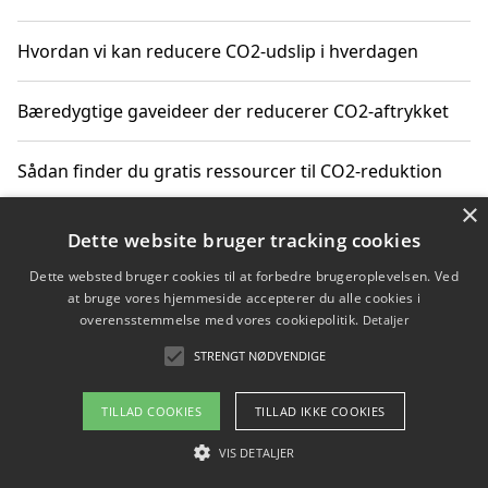
Hvordan vi kan reducere CO2-udslip i hverdagen
Bæredygtige gaveideer der reducerer CO2-aftrykket
Sådan finder du gratis ressourcer til CO2-reduktion
×
Hvordan gadgets til hjemmet kan reducere CO2-udslip
Dette website bruger tracking cookies
Dette websted bruger cookies til at forbedre brugeroplevelsen. Ved
at bruge vores hjemmeside accepterer du alle cookies i
overensstemmelse med vores cookiepolitik.
Detaljer
Copyright 2026 - Pilanto Aps
STRENGT NØDVENDIGE
Om / kontakt
Blog
Betingelser
TILLAD COOKIES
TILLAD IKKE COOKIES
VIS DETALJER