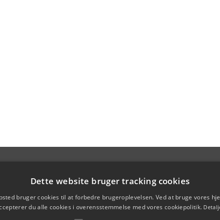
Dette website bruger tracking cookies
sted bruger cookies til at forbedre brugeroplevelsen. Ved at bruge vores 
ccepterer du alle cookies i overensstemmelse med vores cookiepolitik.
Detalj