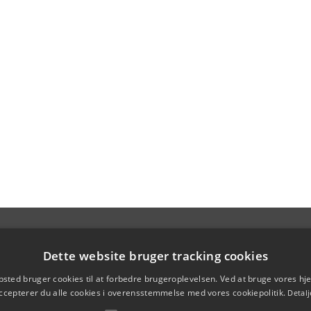
Dette website bruger tracking cookies
sted bruger cookies til at forbedre brugeroplevelsen. Ved at bruge vores 
ccepterer du alle cookies i overensstemmelse med vores cookiepolitik.
Detalj