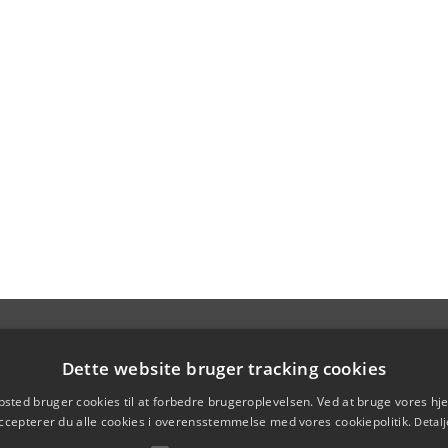
Dette website bruger tracking cookies
sted bruger cookies til at forbedre brugeroplevelsen. Ved at bruge vores 
ccepterer du alle cookies i overensstemmelse med vores cookiepolitik.
Detalj