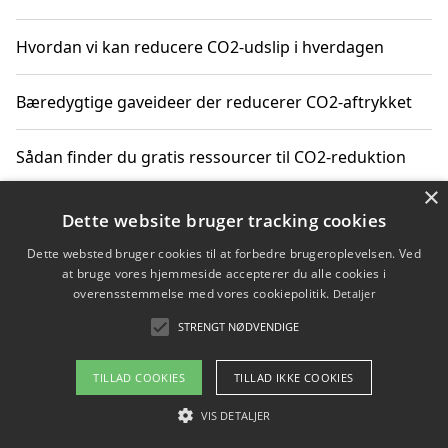
Hvordan vi kan reducere CO2-udslip i hverdagen
Bæredygtige gaveideer der reducerer CO2-aftrykket
Sådan finder du gratis ressourcer til CO2-reduktion
×
Hvordan gadgets til hjemmet kan reducere CO2-udslip
Dette website bruger tracking cookies
Dette websted bruger cookies til at forbedre brugeroplevelsen. Ved
at bruge vores hjemmeside accepterer du alle cookies i
overensstemmelse med vores cookiepolitik.
Detaljer
Copyright 2026 - Pilanto Aps
STRENGT NØDVENDIGE
Om / kontakt
Blog
Betingelser
TILLAD COOKIES
TILLAD IKKE COOKIES
VIS DETALJER