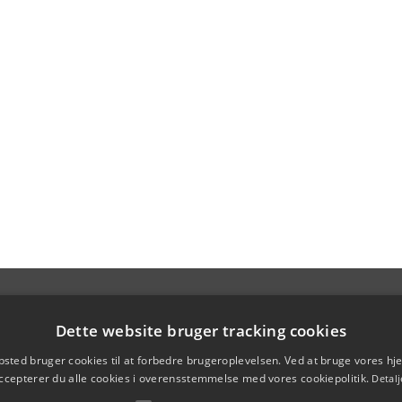
Dette website bruger tracking cookies
sted bruger cookies til at forbedre brugeroplevelsen. Ved at bruge vores 
ccepterer du alle cookies i overensstemmelse med vores cookiepolitik.
Detalj