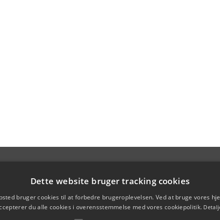
Dette website bruger tracking cookies
sted bruger cookies til at forbedre brugeroplevelsen. Ved at bruge vores 
ccepterer du alle cookies i overensstemmelse med vores cookiepolitik.
Detalj