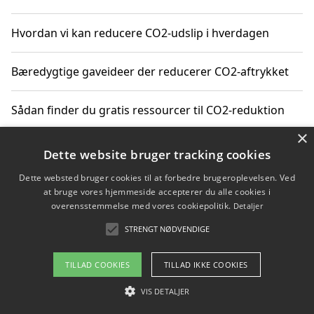
Hvordan vi kan reducere CO2-udslip i hverdagen
Bæredygtige gaveideer der reducerer CO2-aftrykket
Sådan finder du gratis ressourcer til CO2-reduktion
×
Hvordan gadgets til hjemmet kan reducere CO2-udslip
Dette website bruger tracking cookies
Dette websted bruger cookies til at forbedre brugeroplevelsen. Ved
at bruge vores hjemmeside accepterer du alle cookies i
overensstemmelse med vores cookiepolitik.
Detaljer
Copyright 2026 - Pilanto Aps
STRENGT NØDVENDIGE
Om / kontakt
Blog
Betingelser
TILLAD COOKIES
TILLAD IKKE COOKIES
VIS DETALJER