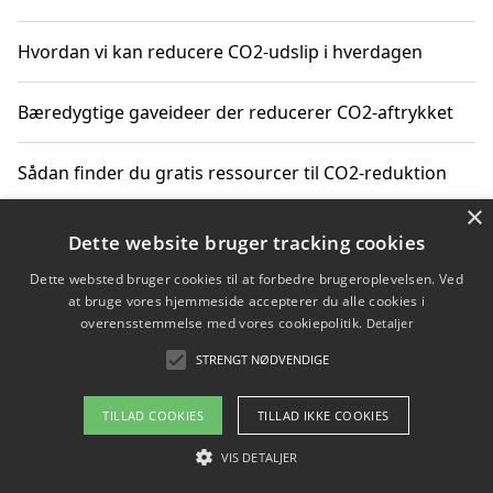
Hvordan vi kan reducere CO2-udslip i hverdagen
Bæredygtige gaveideer der reducerer CO2-aftrykket
Sådan finder du gratis ressourcer til CO2-reduktion
×
Hvordan gadgets til hjemmet kan reducere CO2-udslip
Dette website bruger tracking cookies
Dette websted bruger cookies til at forbedre brugeroplevelsen. Ved
at bruge vores hjemmeside accepterer du alle cookies i
overensstemmelse med vores cookiepolitik.
Detaljer
Copyright 2026 - Pilanto Aps
STRENGT NØDVENDIGE
Om / kontakt
Blog
Betingelser
TILLAD COOKIES
TILLAD IKKE COOKIES
VIS DETALJER