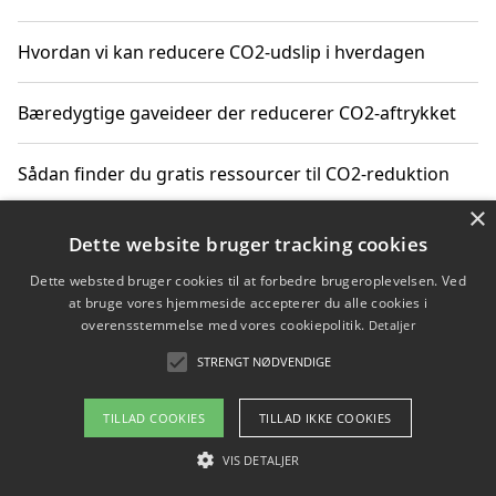
Hvordan vi kan reducere CO2-udslip i hverdagen
Bæredygtige gaveideer der reducerer CO2-aftrykket
Sådan finder du gratis ressourcer til CO2-reduktion
×
Hvordan gadgets til hjemmet kan reducere CO2-udslip
Dette website bruger tracking cookies
Dette websted bruger cookies til at forbedre brugeroplevelsen. Ved
at bruge vores hjemmeside accepterer du alle cookies i
overensstemmelse med vores cookiepolitik.
Detaljer
Copyright 2026 - Pilanto Aps
STRENGT NØDVENDIGE
Om / kontakt
Blog
Betingelser
TILLAD COOKIES
TILLAD IKKE COOKIES
VIS DETALJER