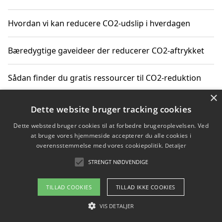
Hvordan vi kan reducere CO2-udslip i hverdagen
Bæredygtige gaveideer der reducerer CO2-aftrykket
Sådan finder du gratis ressourcer til CO2-reduktion
×
Hvordan gadgets til hjemmet kan reducere CO2-udslip
Dette website bruger tracking cookies
Dette websted bruger cookies til at forbedre brugeroplevelsen. Ved
at bruge vores hjemmeside accepterer du alle cookies i
overensstemmelse med vores cookiepolitik.
Detaljer
Copyright 2026 - Pilanto Aps
STRENGT NØDVENDIGE
Om / kontakt
Blog
Betingelser
TILLAD COOKIES
TILLAD IKKE COOKIES
VIS DETALJER