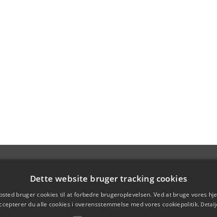
Dette website bruger tracking cookies
sted bruger cookies til at forbedre brugeroplevelsen. Ved at bruge vores 
ccepterer du alle cookies i overensstemmelse med vores cookiepolitik.
Detalj