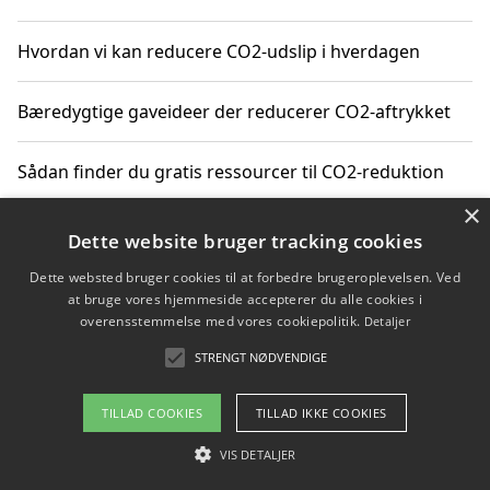
Hvordan vi kan reducere CO2-udslip i hverdagen
Bæredygtige gaveideer der reducerer CO2-aftrykket
Sådan finder du gratis ressourcer til CO2-reduktion
×
Hvordan gadgets til hjemmet kan reducere CO2-udslip
Dette website bruger tracking cookies
Dette websted bruger cookies til at forbedre brugeroplevelsen. Ved
at bruge vores hjemmeside accepterer du alle cookies i
overensstemmelse med vores cookiepolitik.
Detaljer
Copyright 2026 - Pilanto Aps
STRENGT NØDVENDIGE
Om / kontakt
Blog
Betingelser
TILLAD COOKIES
TILLAD IKKE COOKIES
VIS DETALJER