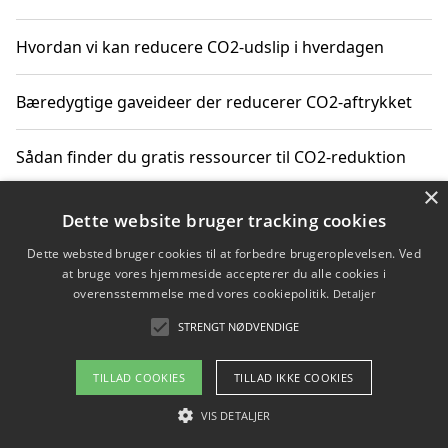
Hvordan vi kan reducere CO2-udslip i hverdagen
Bæredygtige gaveideer der reducerer CO2-aftrykket
Sådan finder du gratis ressourcer til CO2-reduktion
×
Hvordan gadgets til hjemmet kan reducere CO2-udslip
Dette website bruger tracking cookies
Dette websted bruger cookies til at forbedre brugeroplevelsen. Ved
at bruge vores hjemmeside accepterer du alle cookies i
overensstemmelse med vores cookiepolitik.
Detaljer
Copyright 2026 - Pilanto Aps
STRENGT NØDVENDIGE
Om / kontakt
Blog
Betingelser
TILLAD COOKIES
TILLAD IKKE COOKIES
VIS DETALJER