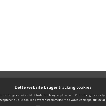
Dette website bruger tracking cookies
sted bruger cookies til at forbedre brugeroplevelsen. Ved at bruge vores 
ccepterer du alle cookies i overensstemmelse med vores cookiepolitik.
Detalj