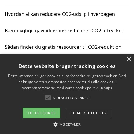
Hvordan vi kan reducere CO2-udslip i hverdagen
Bæredygtige gaveideer der reducerer CO2-aftrykket
Sådan finder du gratis ressourcer til CO2-reduktion
×
Hvordan gadgets til hjemmet kan reducere CO2-udslip
Dette website bruger tracking cookies
Dette websted bruger cookies til at forbedre brugeroplevelsen. Ved
at bruge vores hjemmeside accepterer du alle cookies i
overensstemmelse med vores cookiepolitik.
Detaljer
Copyright 2026 - Pilanto Aps
STRENGT NØDVENDIGE
Om / kontakt
Blog
Betingelser
TILLAD COOKIES
TILLAD IKKE COOKIES
VIS DETALJER