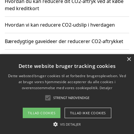
Hvordan du kan reducere dit CO2-aftryk ved at købe
med kreditkort
Hvordan vi kan reducere CO2-udslip i hverdagen
Bæredygtige gaveideer der reducerer CO2-aftrykket
×
Sådan finder du gratis ressourcer til CO2-reduktion
Dette website bruger tracking cookies
Hvordan gadgets til hjemmet kan reducere CO2-udslip
Dette websted bruger cookies til at forbedre brugeroplevelsen. Ved
at bruge vores hjemmeside accepterer du alle cookies i
overensstemmelse med vores cookiepolitik.
Detaljer
STRENGT NØDVENDIGE
Copyright 2026 - Pilanto Aps
Om / kontakt
Blog
Betingelser
TILLAD COOKIES
TILLAD IKKE COOKIES
VIS DETALJER