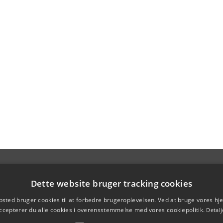
Dette website bruger tracking cookies
sted bruger cookies til at forbedre brugeroplevelsen. Ved at bruge vores 
ccepterer du alle cookies i overensstemmelse med vores cookiepolitik.
Detalj