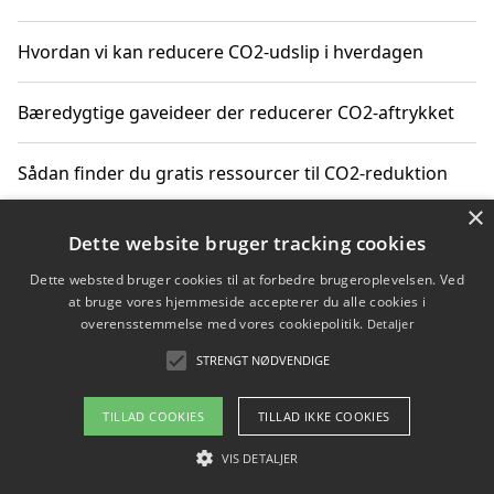
Hvordan vi kan reducere CO2-udslip i hverdagen
Bæredygtige gaveideer der reducerer CO2-aftrykket
Sådan finder du gratis ressourcer til CO2-reduktion
×
Hvordan gadgets til hjemmet kan reducere CO2-udslip
Dette website bruger tracking cookies
Dette websted bruger cookies til at forbedre brugeroplevelsen. Ved
at bruge vores hjemmeside accepterer du alle cookies i
overensstemmelse med vores cookiepolitik.
Detaljer
Copyright 2026 - Pilanto Aps
STRENGT NØDVENDIGE
Om / kontakt
Blog
Betingelser
TILLAD COOKIES
TILLAD IKKE COOKIES
VIS DETALJER