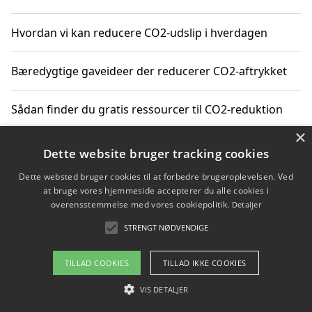
Hvordan vi kan reducere CO2-udslip i hverdagen
Bæredygtige gaveideer der reducerer CO2-aftrykket
Sådan finder du gratis ressourcer til CO2-reduktion
×
Hvordan gadgets til hjemmet kan reducere CO2-udslip
Dette website bruger tracking cookies
Dette websted bruger cookies til at forbedre brugeroplevelsen. Ved
at bruge vores hjemmeside accepterer du alle cookies i
overensstemmelse med vores cookiepolitik.
Detaljer
Copyright 2026 - Pilanto Aps
STRENGT NØDVENDIGE
Om / kontakt
Blog
Betingelser
TILLAD COOKIES
TILLAD IKKE COOKIES
VIS DETALJER