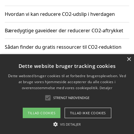
Hvordan vi kan reducere CO2-udslip i hverdagen
Bæredygtige gaveideer der reducerer CO2-aftrykket
Sådan finder du gratis ressourcer til CO2-reduktion
×
Hvordan gadgets til hjemmet kan reducere CO2-udslip
Dette website bruger tracking cookies
Dette websted bruger cookies til at forbedre brugeroplevelsen. Ved
at bruge vores hjemmeside accepterer du alle cookies i
overensstemmelse med vores cookiepolitik.
Detaljer
Copyright 2026 - Pilanto Aps
STRENGT NØDVENDIGE
Om / kontakt
Blog
Betingelser
TILLAD COOKIES
TILLAD IKKE COOKIES
VIS DETALJER