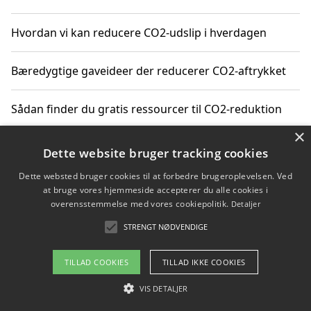
Hvordan vi kan reducere CO2-udslip i hverdagen
Bæredygtige gaveideer der reducerer CO2-aftrykket
Sådan finder du gratis ressourcer til CO2-reduktion
×
Hvordan gadgets til hjemmet kan reducere CO2-udslip
Dette website bruger tracking cookies
Dette websted bruger cookies til at forbedre brugeroplevelsen. Ved
at bruge vores hjemmeside accepterer du alle cookies i
overensstemmelse med vores cookiepolitik.
Detaljer
Copyright 2026 - Pilanto Aps
STRENGT NØDVENDIGE
Om / kontakt
Blog
Betingelser
TILLAD COOKIES
TILLAD IKKE COOKIES
VIS DETALJER