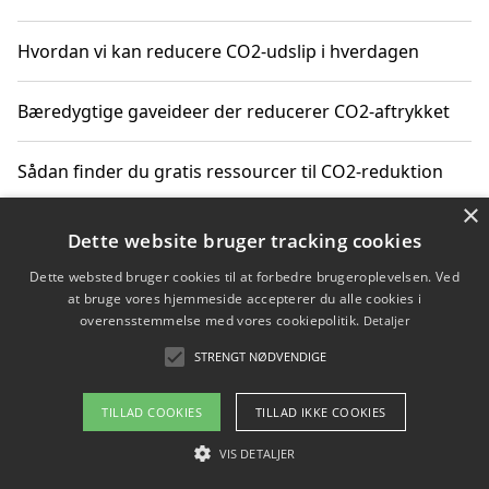
Hvordan vi kan reducere CO2-udslip i hverdagen
Bæredygtige gaveideer der reducerer CO2-aftrykket
Sådan finder du gratis ressourcer til CO2-reduktion
×
Hvordan gadgets til hjemmet kan reducere CO2-udslip
Dette website bruger tracking cookies
Dette websted bruger cookies til at forbedre brugeroplevelsen. Ved
at bruge vores hjemmeside accepterer du alle cookies i
overensstemmelse med vores cookiepolitik.
Detaljer
Copyright 2026 - Pilanto Aps
STRENGT NØDVENDIGE
Om / kontakt
Blog
Betingelser
TILLAD COOKIES
TILLAD IKKE COOKIES
VIS DETALJER