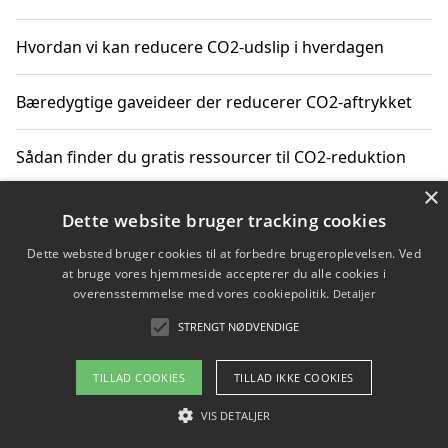
Hvordan vi kan reducere CO2-udslip i hverdagen
Bæredygtige gaveideer der reducerer CO2-aftrykket
Sådan finder du gratis ressourcer til CO2-reduktion
×
Hvordan gadgets til hjemmet kan reducere CO2-udslip
Dette website bruger tracking cookies
Dette websted bruger cookies til at forbedre brugeroplevelsen. Ved
at bruge vores hjemmeside accepterer du alle cookies i
overensstemmelse med vores cookiepolitik.
Detaljer
Copyright 2026 - Pilanto Aps
STRENGT NØDVENDIGE
Om / kontakt
Blog
Betingelser
TILLAD COOKIES
TILLAD IKKE COOKIES
VIS DETALJER