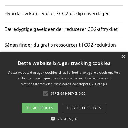
Hvordan vi kan reducere CO2-udslip i hverdagen
Bæredygtige gaveideer der reducerer CO2-aftrykket
Sådan finder du gratis ressourcer til CO2-reduktion
×
Hvordan gadgets til hjemmet kan reducere CO2-udslip
Dette website bruger tracking cookies
Dette websted bruger cookies til at forbedre brugeroplevelsen. Ved
at bruge vores hjemmeside accepterer du alle cookies i
overensstemmelse med vores cookiepolitik.
Detaljer
Copyright 2026 - Pilanto Aps
STRENGT NØDVENDIGE
Om / kontakt
Blog
Betingelser
TILLAD COOKIES
TILLAD IKKE COOKIES
VIS DETALJER