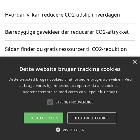
Hvordan vi kan reducere CO2-udslip i hverdagen
Bæredygtige gaveideer der reducerer CO2-aftrykket
Sådan finder du gratis ressourcer til CO2-reduktion
×
Hvordan gadgets til hjemmet kan reducere CO2-udslip
Dette website bruger tracking cookies
Dette websted bruger cookies til at forbedre brugeroplevelsen. Ved
at bruge vores hjemmeside accepterer du alle cookies i
overensstemmelse med vores cookiepolitik.
Detaljer
Copyright 2026 - Pilanto Aps
STRENGT NØDVENDIGE
Om / kontakt
Blog
Betingelser
TILLAD COOKIES
TILLAD IKKE COOKIES
VIS DETALJER