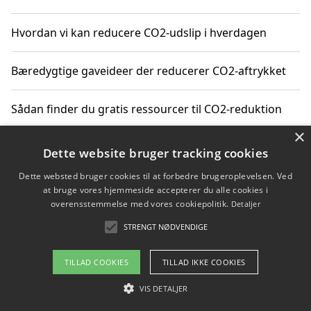
Hvordan vi kan reducere CO2-udslip i hverdagen
Bæredygtige gaveideer der reducerer CO2-aftrykket
Sådan finder du gratis ressourcer til CO2-reduktion
×
Hvordan gadgets til hjemmet kan reducere CO2-udslip
Dette website bruger tracking cookies
Dette websted bruger cookies til at forbedre brugeroplevelsen. Ved
at bruge vores hjemmeside accepterer du alle cookies i
overensstemmelse med vores cookiepolitik.
Detaljer
Copyright 2026 - Pilanto Aps
STRENGT NØDVENDIGE
Om / kontakt
Blog
Betingelser
TILLAD COOKIES
TILLAD IKKE COOKIES
VIS DETALJER