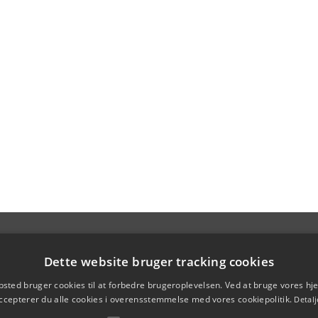
Dette website bruger tracking cookies
sted bruger cookies til at forbedre brugeroplevelsen. Ved at bruge vores 
ccepterer du alle cookies i overensstemmelse med vores cookiepolitik.
Detalj