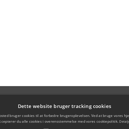
Dette website bruger tracking cookies
sted bruger cookies til at forbedre brugeroplevelsen. Ved at bruge vores 
ccepterer du alle cookies i overensstemmelse med vores cookiepolitik.
Detalj