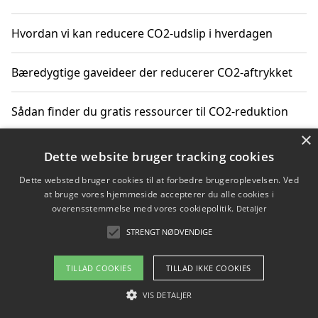
Hvordan vi kan reducere CO2-udslip i hverdagen
Bæredygtige gaveideer der reducerer CO2-aftrykket
Sådan finder du gratis ressourcer til CO2-reduktion
×
Hvordan gadgets til hjemmet kan reducere CO2-udslip
Dette website bruger tracking cookies
Dette websted bruger cookies til at forbedre brugeroplevelsen. Ved
at bruge vores hjemmeside accepterer du alle cookies i
overensstemmelse med vores cookiepolitik.
Detaljer
Copyright 2026 - Pilanto Aps
STRENGT NØDVENDIGE
Om / kontakt
Blog
Betingelser
TILLAD COOKIES
TILLAD IKKE COOKIES
VIS DETALJER