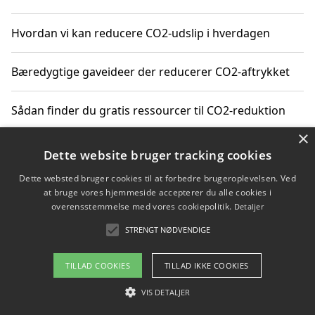
Hvordan vi kan reducere CO2-udslip i hverdagen
Bæredygtige gaveideer der reducerer CO2-aftrykket
Sådan finder du gratis ressourcer til CO2-reduktion
×
Hvordan gadgets til hjemmet kan reducere CO2-udslip
Dette website bruger tracking cookies
Dette websted bruger cookies til at forbedre brugeroplevelsen. Ved
at bruge vores hjemmeside accepterer du alle cookies i
overensstemmelse med vores cookiepolitik.
Detaljer
Copyright 2026 - Pilanto Aps
STRENGT NØDVENDIGE
Om / kontakt
Blog
Betingelser
TILLAD COOKIES
TILLAD IKKE COOKIES
VIS DETALJER