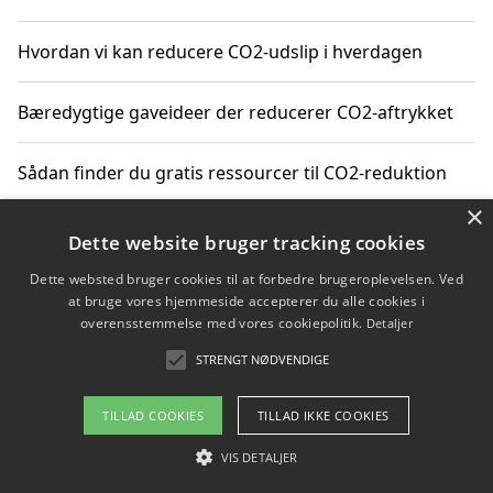
Hvordan vi kan reducere CO2-udslip i hverdagen
Bæredygtige gaveideer der reducerer CO2-aftrykket
Sådan finder du gratis ressourcer til CO2-reduktion
×
Hvordan gadgets til hjemmet kan reducere CO2-udslip
Dette website bruger tracking cookies
Dette websted bruger cookies til at forbedre brugeroplevelsen. Ved
at bruge vores hjemmeside accepterer du alle cookies i
overensstemmelse med vores cookiepolitik.
Detaljer
Copyright 2026 - Pilanto Aps
STRENGT NØDVENDIGE
Om / kontakt
Blog
Betingelser
TILLAD COOKIES
TILLAD IKKE COOKIES
VIS DETALJER