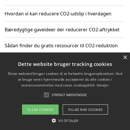
Hvordan vi kan reducere CO2-udslip i hverdagen
Bæredygtige gaveideer der reducerer CO2-aftrykket
Sådan finder du gratis ressourcer til CO2-reduktion
×
Hvordan gadgets til hjemmet kan reducere CO2-udslip
Dette website bruger tracking cookies
Dette websted bruger cookies til at forbedre brugeroplevelsen. Ved
at bruge vores hjemmeside accepterer du alle cookies i
overensstemmelse med vores cookiepolitik.
Detaljer
Copyright 2026 - Pilanto Aps
STRENGT NØDVENDIGE
Om / kontakt
Blog
Betingelser
TILLAD COOKIES
TILLAD IKKE COOKIES
VIS DETALJER