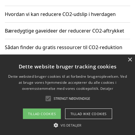
Hvordan vi kan reducere CO2-udslip i hverdagen
Bæredygtige gaveideer der reducerer CO2-aftrykket
Sådan finder du gratis ressourcer til CO2-reduktion
×
Hvordan gadgets til hjemmet kan reducere CO2-udslip
Dette website bruger tracking cookies
Dette websted bruger cookies til at forbedre brugeroplevelsen. Ved
at bruge vores hjemmeside accepterer du alle cookies i
overensstemmelse med vores cookiepolitik.
Detaljer
Copyright 2026 - Pilanto Aps
STRENGT NØDVENDIGE
Om / kontakt
Blog
Betingelser
TILLAD COOKIES
TILLAD IKKE COOKIES
VIS DETALJER