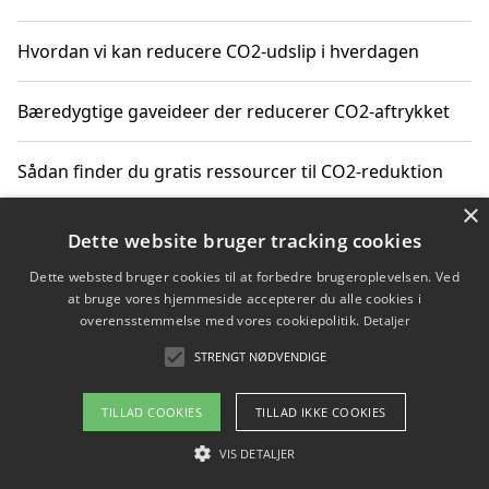
Hvordan vi kan reducere CO2-udslip i hverdagen
Bæredygtige gaveideer der reducerer CO2-aftrykket
Sådan finder du gratis ressourcer til CO2-reduktion
×
Hvordan gadgets til hjemmet kan reducere CO2-udslip
Dette website bruger tracking cookies
Dette websted bruger cookies til at forbedre brugeroplevelsen. Ved
at bruge vores hjemmeside accepterer du alle cookies i
overensstemmelse med vores cookiepolitik.
Detaljer
Copyright 2026 - Pilanto Aps
STRENGT NØDVENDIGE
Om / kontakt
Blog
Betingelser
TILLAD COOKIES
TILLAD IKKE COOKIES
VIS DETALJER