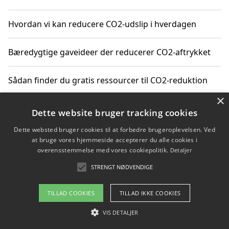
Hvordan vi kan reducere CO2-udslip i hverdagen
Bæredygtige gaveideer der reducerer CO2-aftrykket
Sådan finder du gratis ressourcer til CO2-reduktion
×
Hvordan gadgets til hjemmet kan reducere CO2-udslip
Dette website bruger tracking cookies
Dette websted bruger cookies til at forbedre brugeroplevelsen. Ved
at bruge vores hjemmeside accepterer du alle cookies i
overensstemmelse med vores cookiepolitik.
Detaljer
Copyright 2026 - Pilanto Aps
STRENGT NØDVENDIGE
Om / kontakt
Blog
Betingelser
TILLAD COOKIES
TILLAD IKKE COOKIES
VIS DETALJER