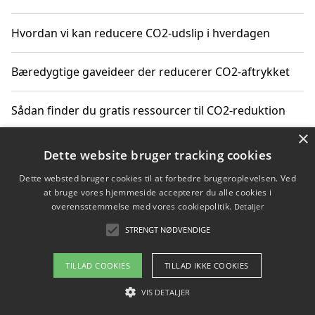
Hvordan vi kan reducere CO2-udslip i hverdagen
Bæredygtige gaveideer der reducerer CO2-aftrykket
Sådan finder du gratis ressourcer til CO2-reduktion
×
Hvordan gadgets til hjemmet kan reducere CO2-udslip
Dette website bruger tracking cookies
Dette websted bruger cookies til at forbedre brugeroplevelsen. Ved
at bruge vores hjemmeside accepterer du alle cookies i
overensstemmelse med vores cookiepolitik.
Detaljer
Copyright 2026 - Pilanto Aps
STRENGT NØDVENDIGE
Om / kontakt
Blog
Betingelser
TILLAD COOKIES
TILLAD IKKE COOKIES
VIS DETALJER