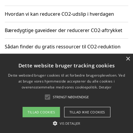
Hvordan vi kan reducere CO2-udslip i hverdagen
Bæredygtige gaveideer der reducerer CO2-aftrykket
Sådan finder du gratis ressourcer til CO2-reduktion
×
Hvordan gadgets til hjemmet kan reducere CO2-udslip
Dette website bruger tracking cookies
Dette websted bruger cookies til at forbedre brugeroplevelsen. Ved
at bruge vores hjemmeside accepterer du alle cookies i
overensstemmelse med vores cookiepolitik.
Detaljer
Copyright 2026 - Pilanto Aps
STRENGT NØDVENDIGE
Om / kontakt
Blog
Betingelser
TILLAD COOKIES
TILLAD IKKE COOKIES
VIS DETALJER