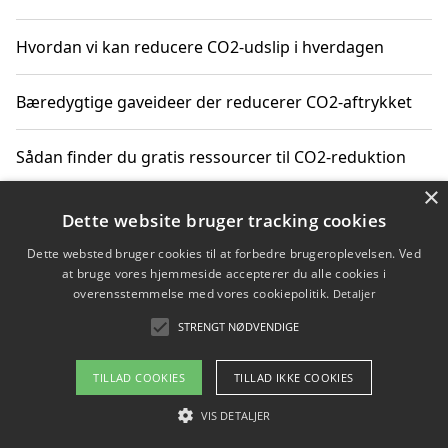
Hvordan vi kan reducere CO2-udslip i hverdagen
Bæredygtige gaveideer der reducerer CO2-aftrykket
Sådan finder du gratis ressourcer til CO2-reduktion
×
Hvordan gadgets til hjemmet kan reducere CO2-udslip
Dette website bruger tracking cookies
Dette websted bruger cookies til at forbedre brugeroplevelsen. Ved
at bruge vores hjemmeside accepterer du alle cookies i
overensstemmelse med vores cookiepolitik.
Detaljer
Copyright 2026 - Pilanto Aps
STRENGT NØDVENDIGE
Om / kontakt
Blog
Betingelser
TILLAD COOKIES
TILLAD IKKE COOKIES
VIS DETALJER