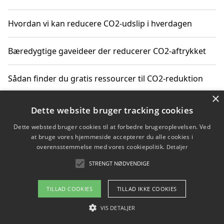
Hvordan vi kan reducere CO2-udslip i hverdagen
Bæredygtige gaveideer der reducerer CO2-aftrykket
Sådan finder du gratis ressourcer til CO2-reduktion
×
Hvordan gadgets til hjemmet kan reducere CO2-udslip
Dette website bruger tracking cookies
Dette websted bruger cookies til at forbedre brugeroplevelsen. Ved
at bruge vores hjemmeside accepterer du alle cookies i
overensstemmelse med vores cookiepolitik.
Detaljer
Copyright 2026 - Pilanto Aps
STRENGT NØDVENDIGE
Om / kontakt
Blog
Betingelser
TILLAD COOKIES
TILLAD IKKE COOKIES
VIS DETALJER