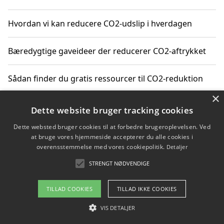
Hvordan vi kan reducere CO2-udslip i hverdagen
Bæredygtige gaveideer der reducerer CO2-aftrykket
Sådan finder du gratis ressourcer til CO2-reduktion
×
Hvordan gadgets til hjemmet kan reducere CO2-udslip
Dette website bruger tracking cookies
Dette websted bruger cookies til at forbedre brugeroplevelsen. Ved
at bruge vores hjemmeside accepterer du alle cookies i
overensstemmelse med vores cookiepolitik.
Detaljer
Copyright 2026 - Pilanto Aps
STRENGT NØDVENDIGE
Om / kontakt
Blog
Betingelser
TILLAD COOKIES
TILLAD IKKE COOKIES
VIS DETALJER