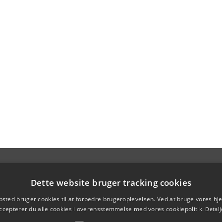
Dette website bruger tracking cookies
sted bruger cookies til at forbedre brugeroplevelsen. Ved at bruge vores 
ccepterer du alle cookies i overensstemmelse med vores cookiepolitik.
Detalj