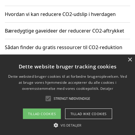
Hvordan vi kan reducere CO2-udslip i hverdagen
Bæredygtige gaveideer der reducerer CO2-aftrykket
Sådan finder du gratis ressourcer til CO2-reduktion
×
Hvordan gadgets til hjemmet kan reducere CO2-udslip
Dette website bruger tracking cookies
Dette websted bruger cookies til at forbedre brugeroplevelsen. Ved
at bruge vores hjemmeside accepterer du alle cookies i
overensstemmelse med vores cookiepolitik.
Detaljer
Copyright 2026 - Pilanto Aps
STRENGT NØDVENDIGE
Om / kontakt
Blog
Betingelser
TILLAD COOKIES
TILLAD IKKE COOKIES
VIS DETALJER